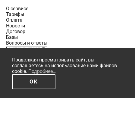
О сервисе
Тарифы
Оплата
Новости
Договор
Базы
Вопросы и ответы
Быстрый старт
По вопросам поддержки
Продолжая просматривать сайт, вы
+7 495 221-78-59
соглашаетесь на использование нами файлов
cookie.
Подробнее...
Email:
office@smeta.ru
ОК
© 2023 - 2026 Программа: «Сметный офис»
© 1995 - 2026 Группа компаний «СтройСофт». Все права
защищены.
Информация, представленная на сайте, не является
Публичной офертой. Копирование запрещено.