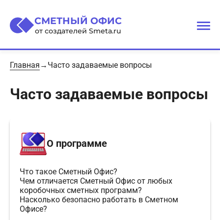
СМЕТНЫЙ ОФИС
от создателей Smeta.ru
О сервисе
Главная
Часто задаваемые вопросы
Тарифы
Часто задаваемые вопросы
Оплата
Новости
Договор
О программе
Базы
Что такое Сметный Офис?
Справка
Чем отличается Сметный Офис от любых
коробочных сметных программ?
Насколько безопасно работать в Сметном
Офисе?
ВХОД